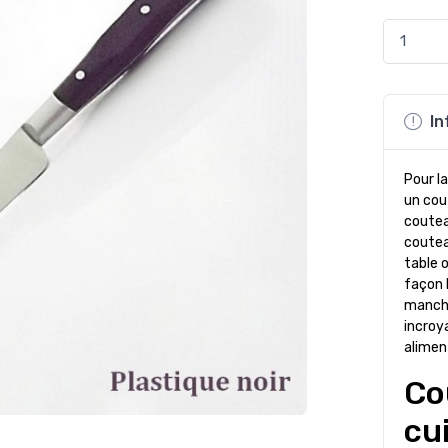
In
Pour la
un cou
coutea
coutea
table 
façon b
manche
incroy
alimen
Co
cu