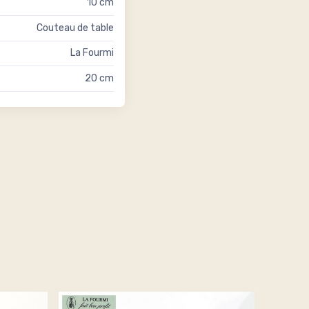
10 cm
Couteau de table
La Fourmi
20 cm