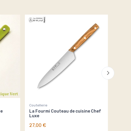
Coutellerie
Couteaux
ne
La Fourmi Couteau de cuisine Chef
Lot de 
Luxe
cm
27,00 €
6,00 