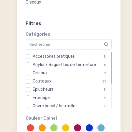
Ciseaux
Filtres
Catégories
Accessoires pratiques
5
Anylock Baguettes de fermeture
6
Ciseaux
1
Couteaux
61
Eplucheurs
8
Fromage
3
Ouvre bocal / bouteille
3
Pinces en tout genre
2
Couleur Opinel
Presser, Casser et Dénoyauter
4
Râpes / Moulinettes
10