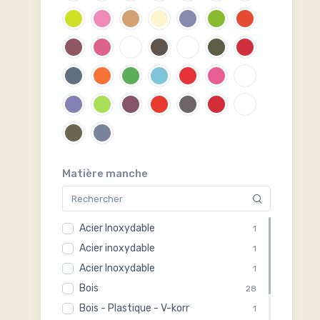
Tout pour les agrumes
7
Ustensiles de préparation
2
Matière manche
Acier Inoxydable
1
Acier inoxydable
1
Acier Inoxydable
1
Bois
28
Bois - Plastique - V-korr
1