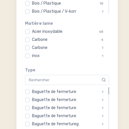
Bois / Plastique
18
Bois / Plastique / V-korr
1
Bois de bubinga
1
Matière lame
Plastique
20
Acier inoxydable
68
Plastique
1
Carbone
4
Polyamide chargé en fibre de verre
1
Carbone
1
Polyamide chargé en fibre de verre
1
inox
1
Type
Baguette de fermeture
1
Baguette de fermeture
1
Baguette de fermeture
1
Baguette de fermeture
1
Baguette de fermetureg
1