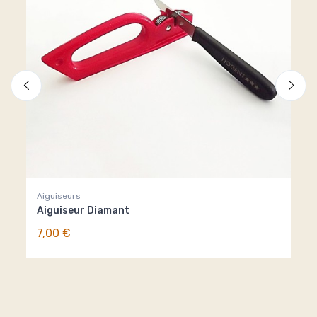
Aiguiseurs
Pin
Aiguiseur Diamant
Pin
7,00 €
3,