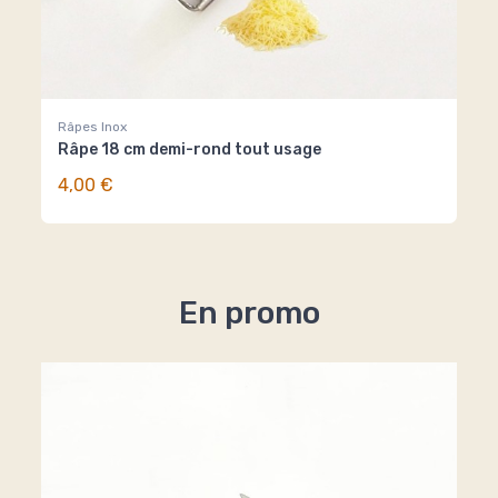
Râpes Inox
Râp
Râpe 18 cm demi-rond tout usage
Râp
4,00 €
6,
En promo